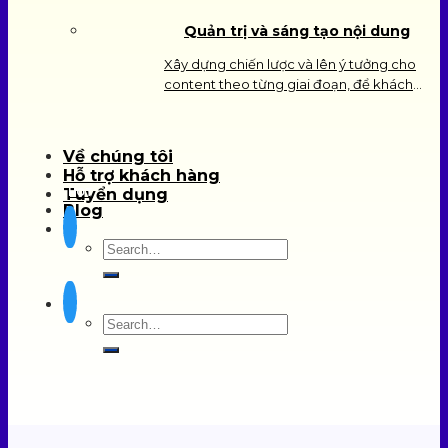
Facebook, Google, Zalo, Tiktok,… và đem
Quản trị và sáng tạo nội dung
lại tập khách hàng tiềm năng.
Xây dựng chiến lược và lên ý tưởng cho
content theo từng giai đoạn, để khách
hàng và đối tác đánh giá được mức độ
chuyên nghiệp của doanh nghiệp.
Về chúng tôi
Hỗ trợ khách hàng
Tuyển dụng
HOT
Blog