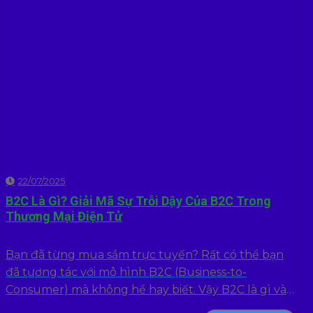
22/07/2025
B2C Là Gì? Giải Mã Sự Trỗi Dậy Của B2C Trong
Thương Mại Điện Tử
Bạn đã từng mua sắm trực tuyến? Rất có thể bạn
đã tương tác với mô hình B2C (Business-to-
Consumer) mà không hề hay biết. Vậy B2C là gì và
điều...