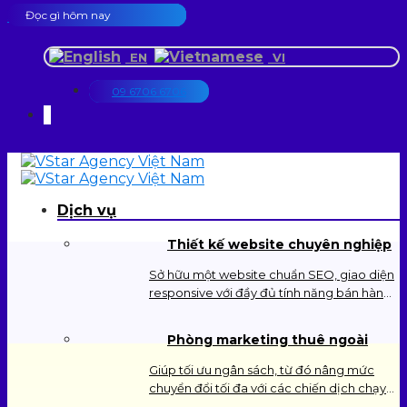
Skip to content
Đọc gì hôm nay
Đọc gì hôm nay
Đọc gì hôm nay
Đọc gì hôm nay
Đọc gì hôm nay
Đọc gì hôm nay
EN
VI
09 6706 6706
Dịch vụ
Thiết kế website chuyên nghiệp
Sở hữu một website chuẩn SEO, giao diện
responsive với đầy đủ tính năng bán hàng
online, giới thiệu dịch vụ, dự án,…
Phòng marketing thuê ngoài
Giúp tối ưu ngân sách, từ đó nâng mức
chuyển đổi tối đa với các chiến dịch chạy
quảng cáo trên các nền tảng như